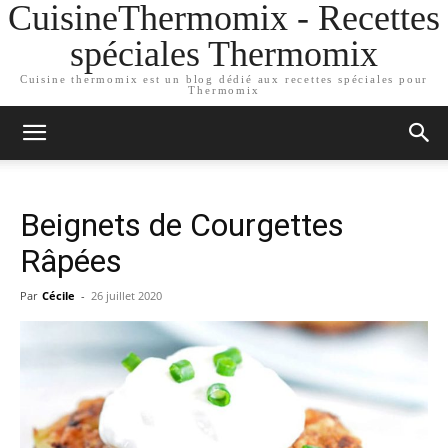
CuisineThermomix - Recettes
spéciales Thermomix
Cuisine thermomix est un blog dédié aux recettes spéciales pour
Thermomix
Beignets de Courgettes
Râpées
Par
Cécile
-
26 juillet 2020