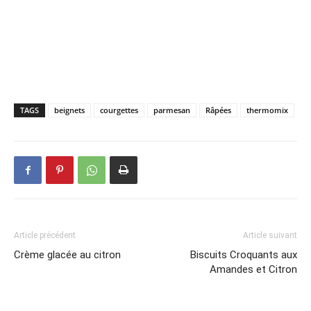
TAGS
beignets
courgettes
parmesan
Râpées
thermomix
Article précédent
Article suivant
Crème glacée au citron
Biscuits Croquants aux
Amandes et Citron