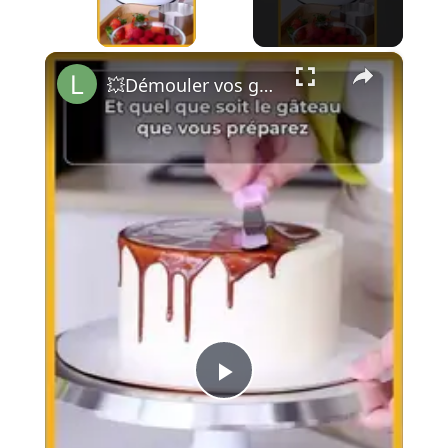
×
💥Démouler vos gâteaux sans les abimer ❗ 🎂
Play