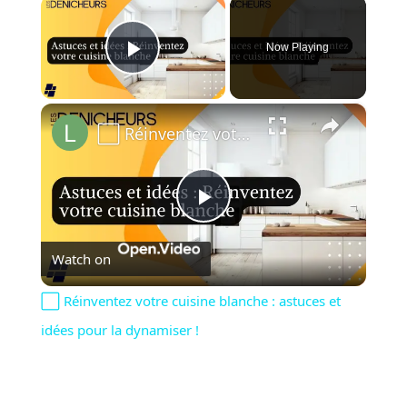
×
Now Playing
Play Video
×
⬜️ Réinventez votre cuisine blanche : astuces et idées pour la dynamiser !
Play
Watch on
Video
⬜️ Réinventez votre cuisine blanche : astuces et
idées pour la dynamiser !