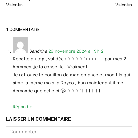
Valentin
Valentin
1 COMMENTAIRE
Sandrine
29 novembre 2024 à 19h12
Recette au top , validée ✅️✅️✅️✅️✅️++++++ par mes 2
hommes ,je la conseille . Vraiment .
Je retrouve le bouillon de mon enfance et mon fils qui
aime la même mais la Royco , bun maintenant il me
demande que celle ci 🙂✅️✅️✅️✅️➕️➕️➕️➕️➕️➕️➕️
Répondre
LAISSER UN COMMENTAIRE