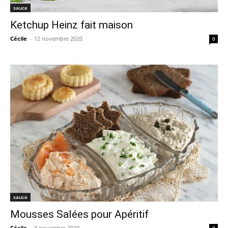
sauce
Ketchup Heinz fait maison
Cécile
-
12 novembre 2020
0
sauce
Mousses Salées pour Apéritif
Cécile
-
3 novembre 2020