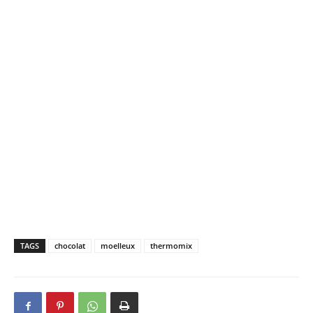
TAGS
chocolat
moelleux
thermomix