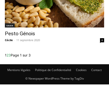
sauce
Pesto Génois
Cécile
-
11 septembre 2020
0
1
2
3
Page 1 sur 3
Mentions légales
Politique de Confidentialité
Cookies
Contact
© Newspaper WordPress Theme by TagDiv