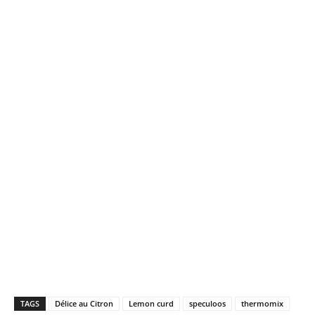
TAGS
Délice au Citron
Lemon curd
speculoos
thermomix