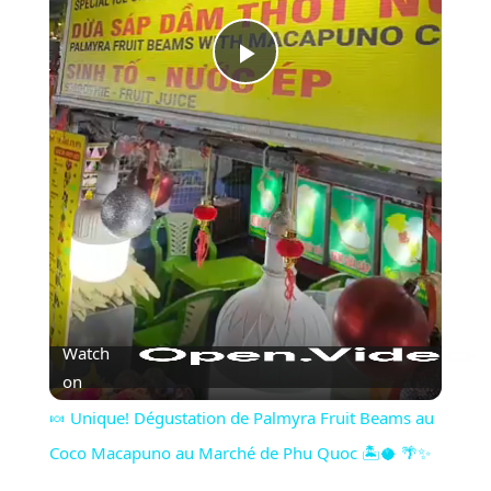
Play
Video
Watch
on
🍬 Unique! Dégustation de Palmyra Fruit Beams au
Coco Macapuno au Marché de Phu Quoc 🏝️🥥 🌴✨