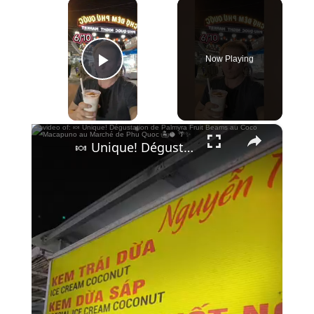
×
Now Playing
Play Video
×
🍬 Unique! Dégustation de Palmyra Fruit Beams au Coco Macapuno au Marché de Phu Quoc 🏝️🥥 🌴✨