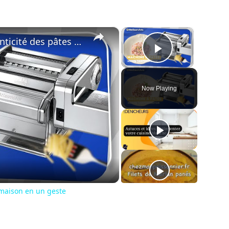
×
×
Marcato Atlasmotor : L’Authenticité des pâtes maison en un geste
Play Vide
Now Playing
ay
deo
 maison en un geste