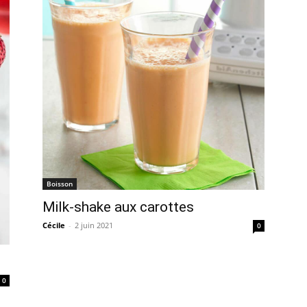
Boisson
Milk-shake aux carottes
Cécile
-
2 juin 2021
0
0