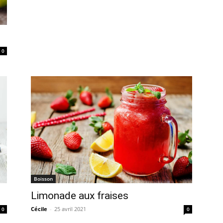
0
Boisson
Limonade aux fraises
Cécile
-
25 avril 2021
0
0