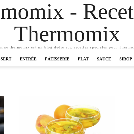
momix - Recett
Thermomix
sine thermomix est un blog dédié aux recettes spéciales pour Therm
SSERT
ENTRÉE
PÂTISSERIE
PLAT
SAUCE
SIROP