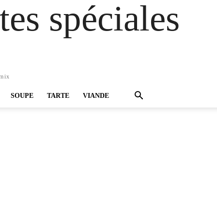
es spéciales
omix
SOUPE
TARTE
VIANDE