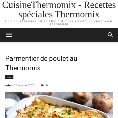
CuisineThermomix - Recettes
spéciales Thermomix
Cuisine thermomix est un blog dédié aux recettes spéciales pour
Thermomix
Parmentier de poulet au
Thermomix
Plat
mia
-
28 janvier 2025
0