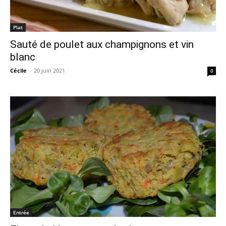
Plat
Sauté de poulet aux champignons et vin
blanc
Cécile
-
20 juin 2021
0
Entrée