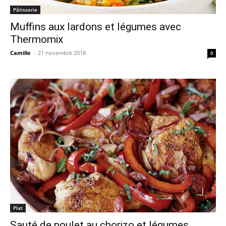
Pâtisserie
Muffins aux lardons et légumes avec
Thermomix
Camille
-
21 novembre 2018
0
Plat
Sauté de poulet au chorizo et légumes