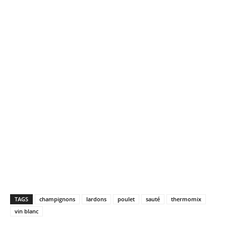
TAGS
champignons
lardons
poulet
sauté
thermomix
vin blanc