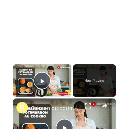
×
Now Playing
Play Video
×
Cuisson du potimarron au cookeo