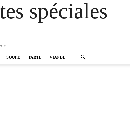
es spéciales
omix
SOUPE
TARTE
VIANDE