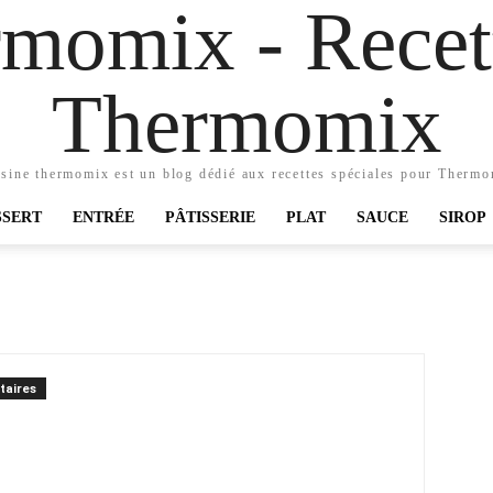
momix - Recett
Thermomix
sine thermomix est un blog dédié aux recettes spéciales pour Therm
SSERT
ENTRÉE
PÂTISSERIE
PLAT
SAUCE
SIROP
taires