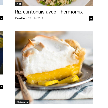
Plat
Riz cantonais avec Thermomix
0
Camille
-
24 juin 2019
0
0
Pâtisserie