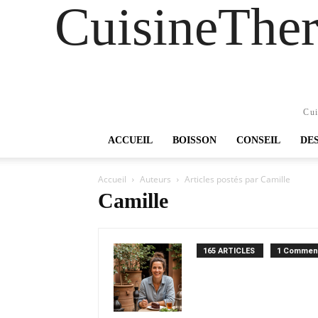
CuisineTher
Cui
ACCUEIL
BOISSON
CONSEIL
DE
Accueil
Auteurs
Articles postés par Camille
Camille
165 ARTICLES
1 Commen