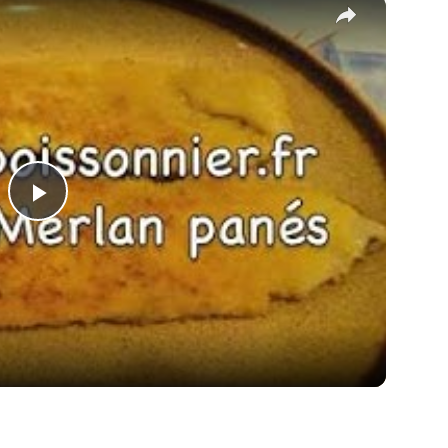
×
Play
Video