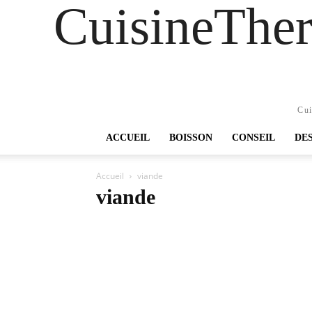
CuisineTher
Cui
ACCUEIL
BOISSON
CONSEIL
DE
Accueil
viande
viande