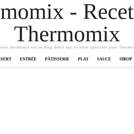
momix - Recett
Thermomix
sine thermomix est un blog dédié aux recettes spéciales pour Therm
SSERT
ENTRÉE
PÂTISSERIE
PLAT
SAUCE
SIROP