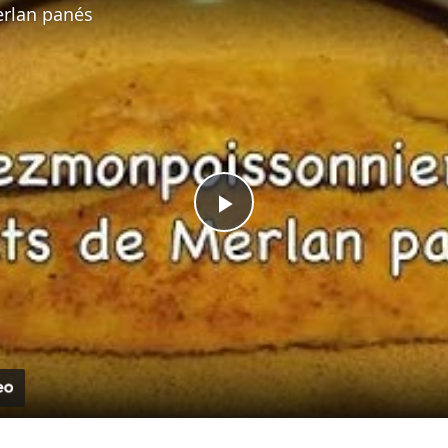
erlan panés
Play
Video