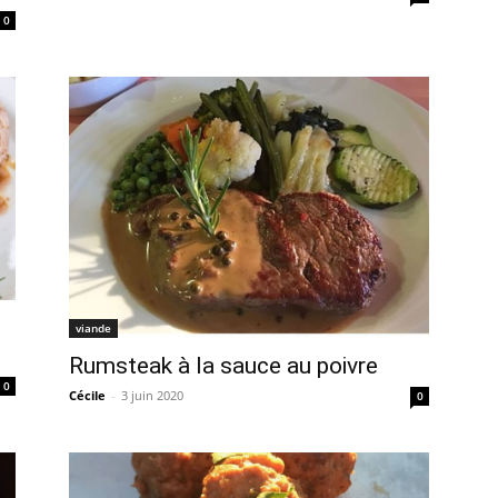
0
viande
Rumsteak à la sauce au poivre
0
Cécile
-
3 juin 2020
0