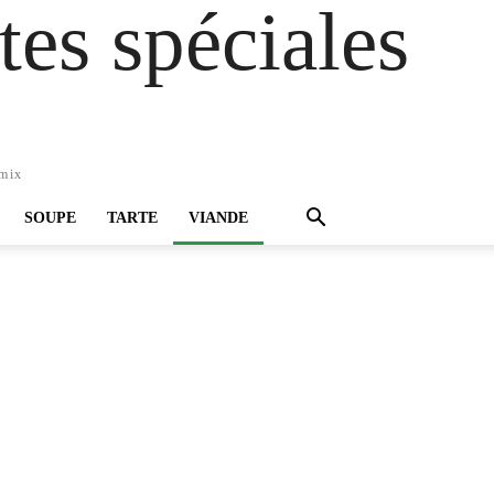
es spéciales
omix
SOUPE
TARTE
VIANDE