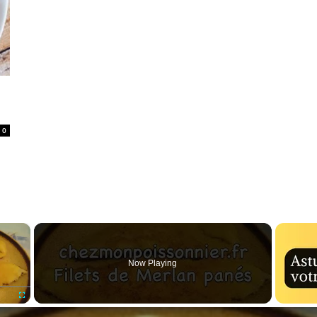
0
×
Now Playing
Fullscreen