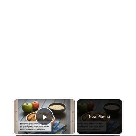
×
Now Playing
Play Video