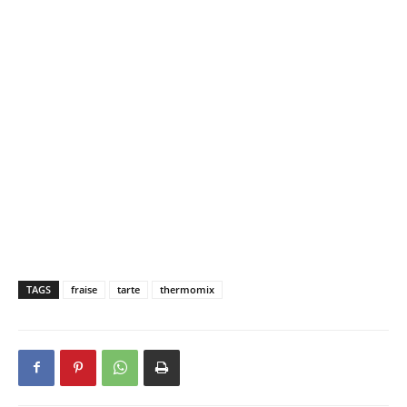
TAGS
fraise
tarte
thermomix