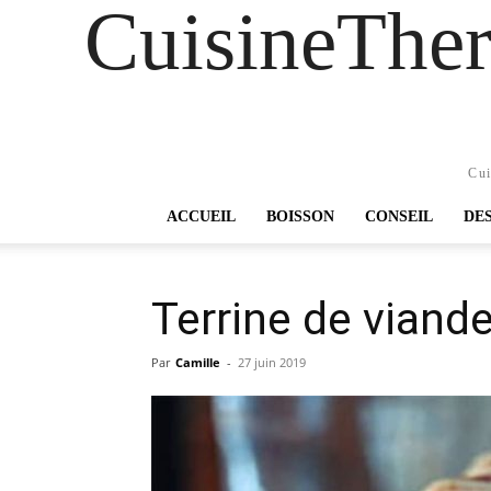
CuisineTher
Cui
ACCUEIL
BOISSON
CONSEIL
DE
Terrine de viand
Par
Camille
-
27 juin 2019