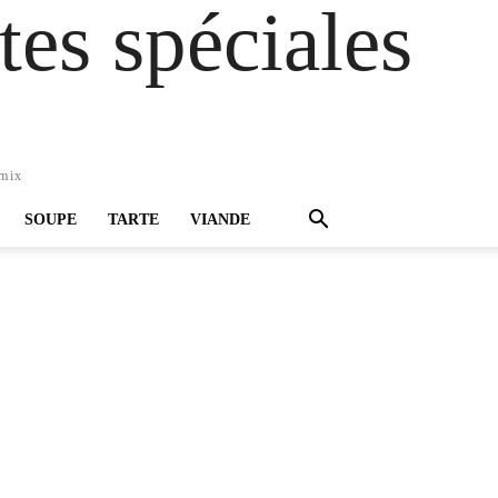
es spéciales
omix
SOUPE
TARTE
VIANDE