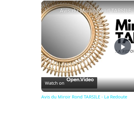
Avis du Miroir Rond TARSILE 
Pl
Vi
Watch on
Avis du Miroir Rond TARSILE - La Redoute