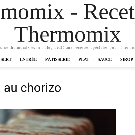
momix - Recett
Thermomix
sine thermomix est un blog dédié aux recettes spéciales pour Therm
SSERT
ENTRÉE
PÂTISSERIE
PLAT
SAUCE
SIROP
e au chorizo