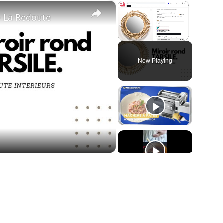
×
×
- La Redoute
Unmute
Now Playing
ay
deo