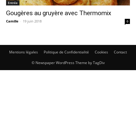
Entrée
Gougères au gruyère avec Thermomix
Camille
-
19 juin 2018
0
Mentions légales
Politique de Confidentialité
Cookies
Contact
© Newspaper WordPress Theme by TagDiv