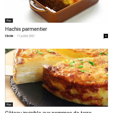
Plat
Hachis parmentier
Cécile
-
11 juillet 2021
0
Plat
Gâteau invisible aux pommes de terre