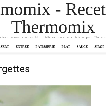
momix - Recett
Thermomix
sine thermomix est un blog dédié aux recettes spéciales pour Therm
SSERT
ENTRÉE
PÂTISSERIE
PLAT
SAUCE
SIROP
rgettes