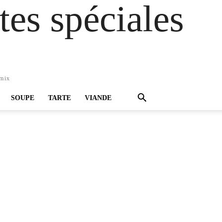
es spéciales
omix
SOUPE
TARTE
VIANDE