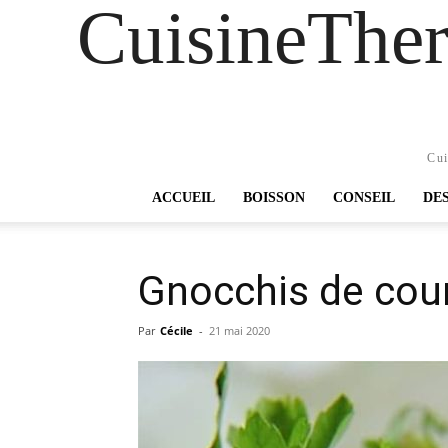
CuisineTher
Cui
ACCUEIL
BOISSON
CONSEIL
DE
Gnocchis de cou
Par
Cécile
-
21 mai 2020