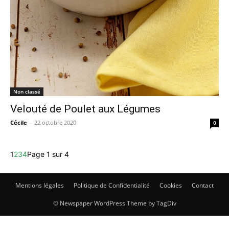
Non classé
Velouté de Poulet aux Légumes
Cécile
-
22 octobre 2020
0
1
2
3
4
Page 1 sur 4
Mentions légales
Politique de Confidentialité
Cookies
Contact
© Newspaper WordPress Theme by TagDiv