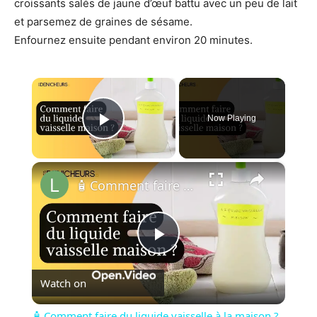
croissants salés de jaune d’œuf battu avec un peu de lait
et parsemez de graines de sésame.
Enfournez ensuite pendant environ 20 minutes.
×
Now Playing
Play Video
×
🧴 Comment faire du liquide vaisselle à la maison ?🏠
P
Watch on
l
🧴 Comment faire du liquide vaisselle à la maison ?