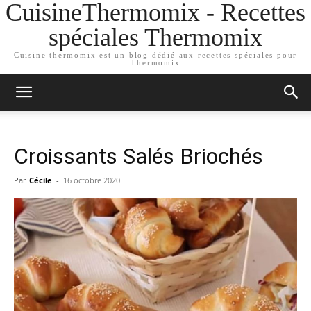
CuisineThermomix - Recettes
spéciales Thermomix
Cuisine thermomix est un blog dédié aux recettes spéciales pour
Thermomix
Croissants Salés Briochés
Par
Cécile
-
16 octobre 2020