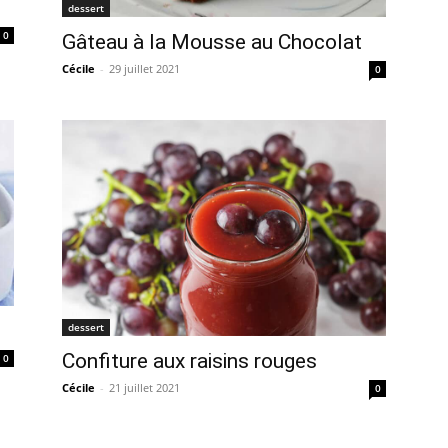
dessert
0
Gâteau à la Mousse au Chocolat
Cécile
-
29 juillet 2021
0
dessert
Confiture aux raisins rouges
0
Cécile
-
21 juillet 2021
0