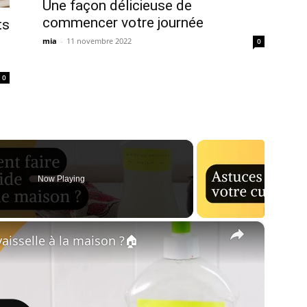
Une façon délicieuse de
commencer votre journée
ts
mia
-
11 novembre 2022
0
0
Now Playing
×
aisselle à la maison ?🏠