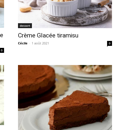
dessert
de
Crème Glacée tiramisu
Cécile
-
1 août 2021
0
0