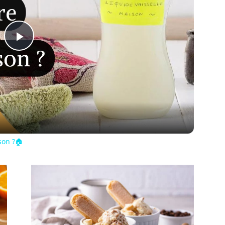
Play
Video
son ?🏠