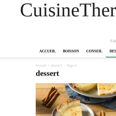
CuisineTher
Cui
ACCUEIL
BOISSON
CONSEIL
DE
Accueil
dessert
Page 3
dessert