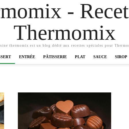
momix - Recett
Thermomix
sine thermomix est un blog dédié aux recettes spéciales pour Therm
SSERT
ENTRÉE
PÂTISSERIE
PLAT
SAUCE
SIROP