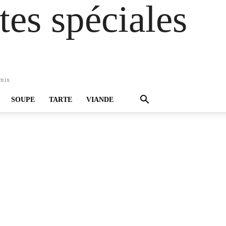
es spéciales
omix
SOUPE
TARTE
VIANDE