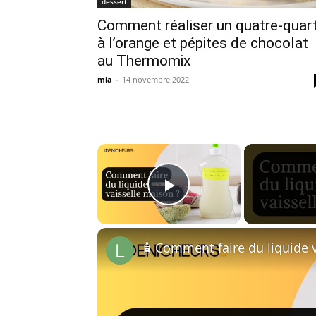
dessert
Comment réaliser un quatre-quar
à l’orange et pépites de chocolat
au Thermomix
mia
-
14 novembre 2022
×
Play Video
🧴 Comment faire du liquide v