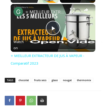
×
⭐️ MEILLEUR EXTRACTEUR DE JUS À VAPEUR - Comparatif 2023
Play
Watch
Video
on
⭐️ MEILLEUR EXTRACTEUR DE JUS À VAPEUR -
Comparatif 2023
TAGS
chocolat
fruits secs
glace
nougat
thermomix