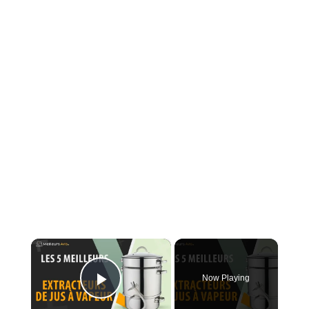
×
Now Playing
Play Video