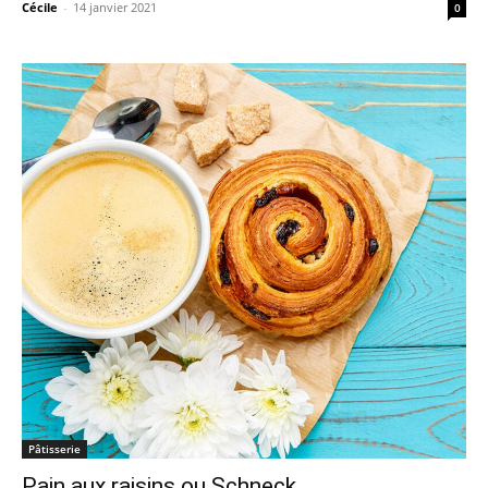
Cécile
-
14 janvier 2021
0
Pâtisserie
Pain aux raisins ou Schneck