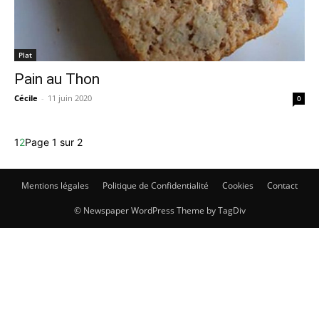
Plat
Pain au Thon
Cécile
-
11 juin 2020
0
1
2
Page 1 sur 2
Mentions légales
Politique de Confidentialité
Cookies
Contact
© Newspaper WordPress Theme by TagDiv