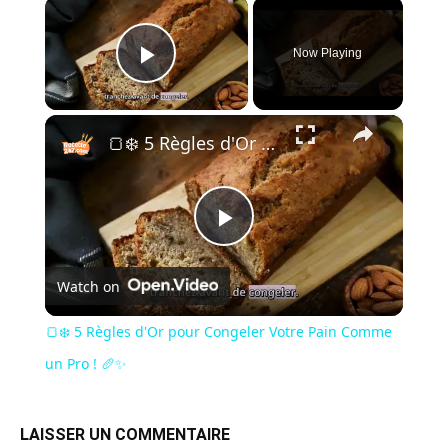
×
Now Playing
Play Video
×
🍞❄️ 5 Règles d'Or pour Congeler Votre Pain Comme un Pro ! 🥖✨
Play
Watch on
Video
🍞❄️ 5 Règles d'Or pour Congeler Votre Pain Comme
un Pro ! 🥖✨
LAISSER UN COMMENTAIRE