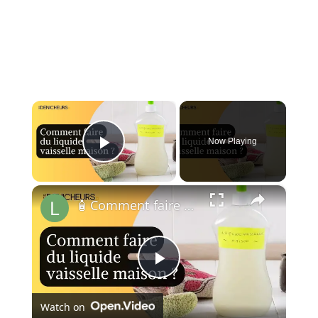
×
Now Playing
Play Video
×
🧴 Comment faire du liquide vaisselle à la maison ?🏠
Play
Watch on