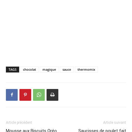
TAGS
chocolat
magique
sauce
thermomix
Article précédent
Article suivant
Mousse aux Biscuits Oréo
Saucisses de poulet fait