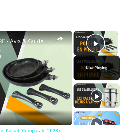
×
×
⭐️ MEILLEURE POÊLE EN PIERRE - Avis & Guide d'achat (Comparatif 2023)
Play Vide
Now Playing
ay
deo
e d'achat (Comparatif 2023)