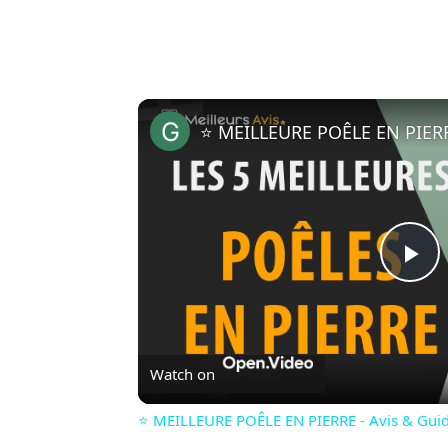
Pl
Vi
Watch on
⭐️ MEILLEURE POÊLE EN PIERRE - Avis & Guid