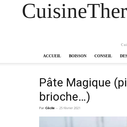
CuisineTher
Cui
ACCUEIL
BOISSON
CONSEIL
DE
Pâte Magique (pi
brioche…)
Par
Cécile
-
25 février 2021