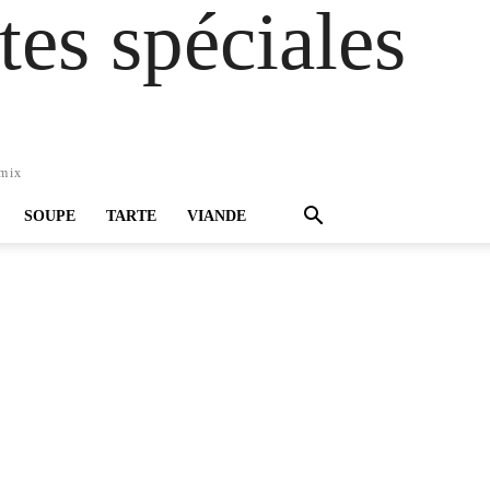
es spéciales
omix
SOUPE
TARTE
VIANDE