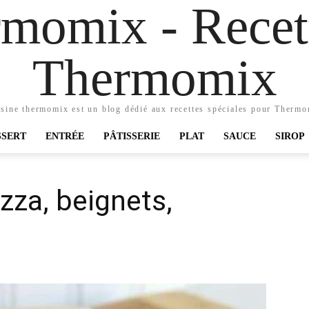
momix - Recett
Thermomix
sine thermomix est un blog dédié aux recettes spéciales pour Therm
SSERT
ENTRÉE
PÂTISSERIE
PLAT
SAUCE
SIROP
zza, beignets,