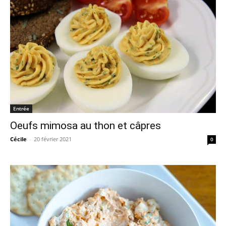
Entrée
Oeufs mimosa au thon et câpres
Cécile
-
20 février 2021
0