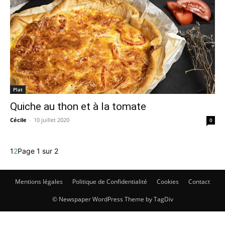
Plat
Quiche au thon et à la tomate
Cécile
-
10 juillet 2020
0
1
2
Page 1 sur 2
Mentions légales
Politique de Confidentialité
Cookies
Contact
© Newspaper WordPress Theme by TagDiv