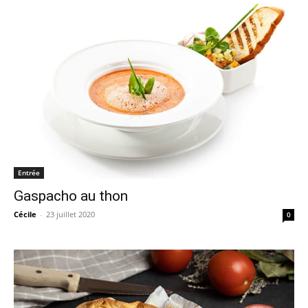
Entrée
Gaspacho au thon
Cécile
-
23 juillet 2020
0