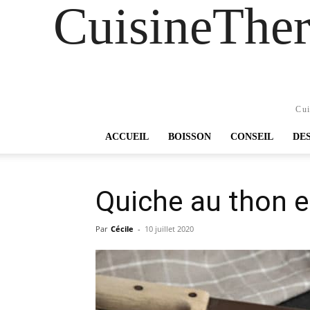
CuisineTher
Cui
ACCUEIL
BOISSON
CONSEIL
DE
Quiche au thon e
Par
Cécile
-
10 juillet 2020