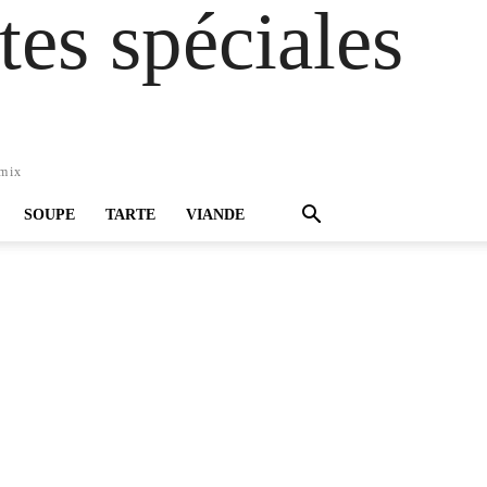
es spéciales
omix
SOUPE
TARTE
VIANDE