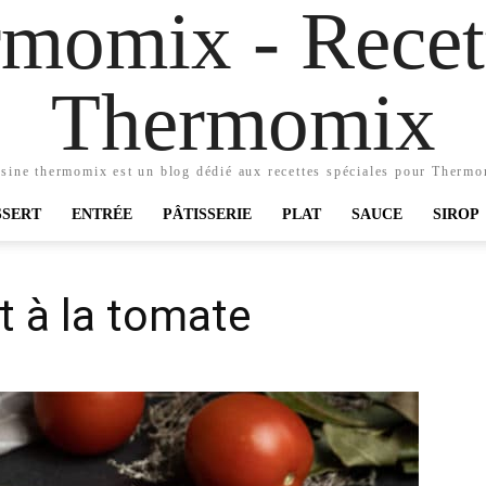
momix - Recett
Thermomix
sine thermomix est un blog dédié aux recettes spéciales pour Therm
SSERT
ENTRÉE
PÂTISSERIE
PLAT
SAUCE
SIROP
t à la tomate