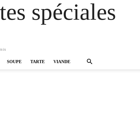
es spéciales
omix
SOUPE
TARTE
VIANDE