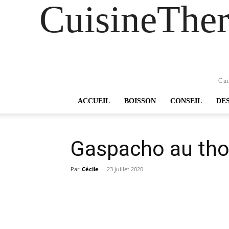
CuisineTher
Cui
ACCUEIL
BOISSON
CONSEIL
DE
Gaspacho au th
Par
Cécile
-
23 juillet 2020