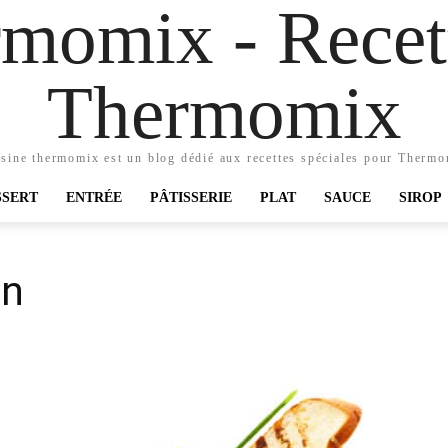
momix - Recett
Thermomix
sine thermomix est un blog dédié aux recettes spéciales pour Therm
SSERT
ENTRÉE
PÂTISSERIE
PLAT
SAUCE
SIROP
on