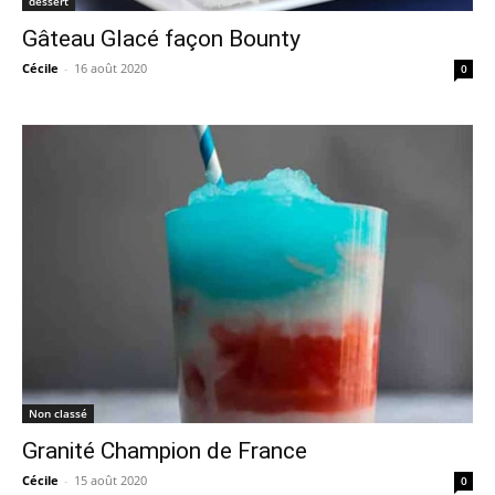
dessert
Gâteau Glacé façon Bounty
Cécile
-
16 août 2020
0
Non classé
Granité Champion de France
Cécile
-
15 août 2020
0