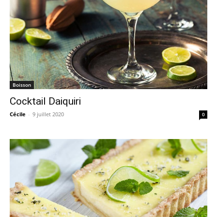
Boisson
Cocktail Daiquiri
Cécile
-
9 juillet 2020
0