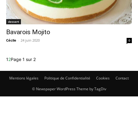
dessert
Bavarois Mojito
Cécile
-
24 juin 2020
0
1
2
Page 1 sur 2
Mentions légales
Politique de Confidentialité
Cookies
Contact
© Newspaper WordPress Theme by TagDiv