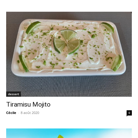
dessert
Tiramisu Mojito
Cécile
-
8 août 2020
0