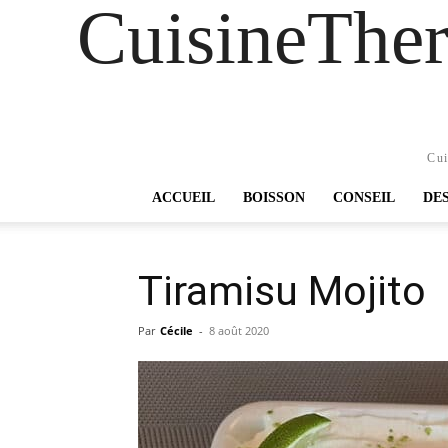
CuisineTher
Cui
ACCUEIL
BOISSON
CONSEIL
DE
Tiramisu Mojito
Par
Cécile
-
8 août 2020