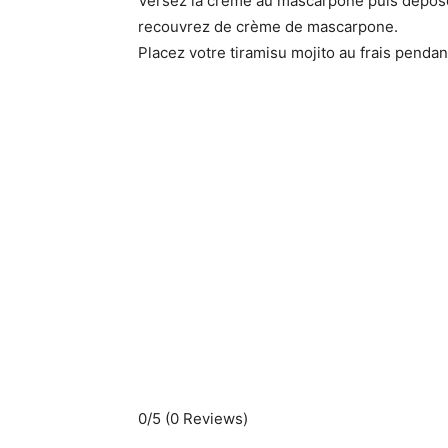
Versez la crème au mascarpone puis dépos
recouvrez de crème de mascarpone.
Placez votre tiramisu mojito au frais penda
0/5
(0 Reviews)