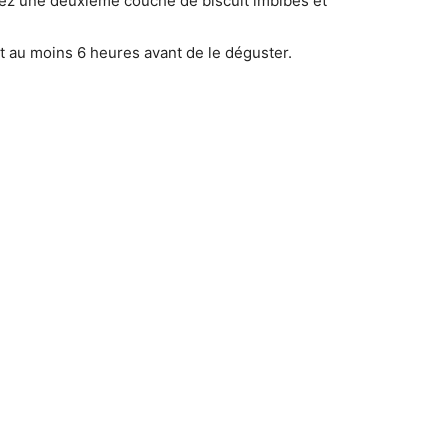
ez une deuxième couche de biscuit imbibés et
nt au moins 6 heures avant de le déguster.