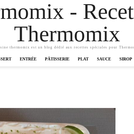
momix - Recett
Thermomix
sine thermomix est un blog dédié aux recettes spéciales pour Therm
SSERT
ENTRÉE
PÂTISSERIE
PLAT
SAUCE
SIROP