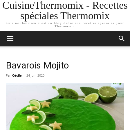
CuisineThermomix - Recettes
spéciales Thermomix
Cuisine thermomix est un blog dédié aux recettes spéciales pour
Thermomix
Bavarois Mojito
Par
Cécile
-
24 juin 2020