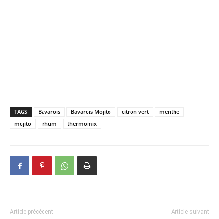
TAGS
Bavarois
Bavarois Mojito
citron vert
menthe
mojito
rhum
thermomix
Article précédent
Article suivant