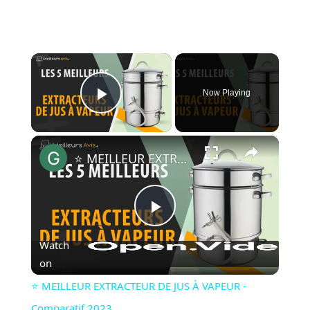
×
Now Playing
Play Video
×
⭐️ MEILLEUR EXTRACTEUR DE JUS À VAPEUR - Comparatif 2023
Play
Watch
Video
on
⭐️ MEILLEUR EXTRACTEUR DE JUS À VAPEUR -
Comparatif 2023