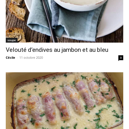
soupe
Velouté d’endives au jambon et au bleu
Cécile
-
11 octobre 2020
0