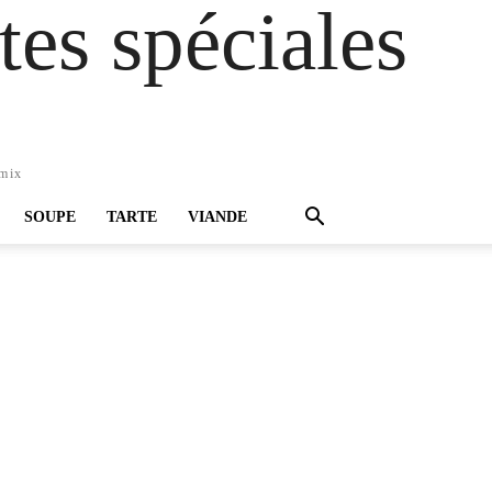
es spéciales
omix
SOUPE
TARTE
VIANDE