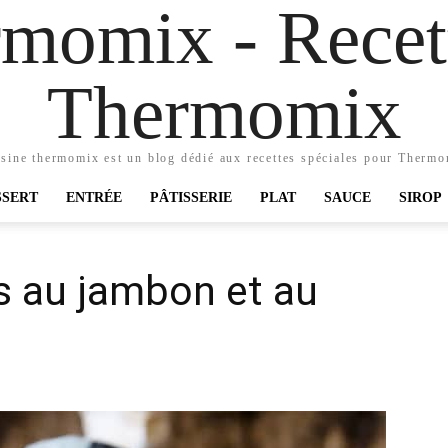
momix - Recett
Thermomix
sine thermomix est un blog dédié aux recettes spéciales pour Therm
SSERT
ENTRÉE
PÂTISSERIE
PLAT
SAUCE
SIROP
s au jambon et au