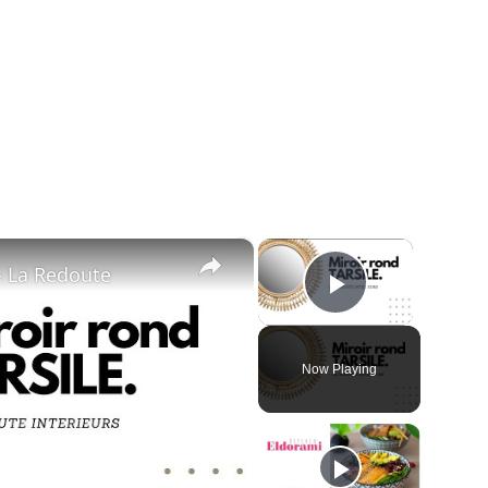
×
×
- La Redoute
Play Vide
Now Playing
ay