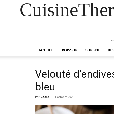
CuisineTher
Cui
ACCUEIL
BOISSON
CONSEIL
DE
Velouté d’endive
bleu
Par
Cécile
-
11 octobre 2020