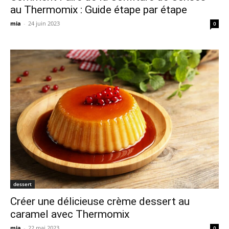
au Thermomix : Guide étape par étape
mia
-
24 juin 2023
0
dessert
Créer une délicieuse crème dessert au
caramel avec Thermomix
mia
-
22 mai 2023
0