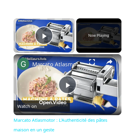
×
Now Playing
Play Video
×
Marcato Atlasmotor : L’Authenticité des pâtes maison en un geste
Play
Watch on
Video
Marcato Atlasmotor : L’Authenticité des pâtes
maison en un geste