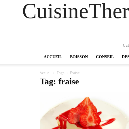
CuisineTher
Cui
ACCUEIL
BOISSON
CONSEIL
DE
Accueil
Tags
Fraise
Tag: fraise