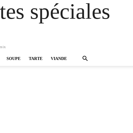
es spéciales
omix
SOUPE
TARTE
VIANDE