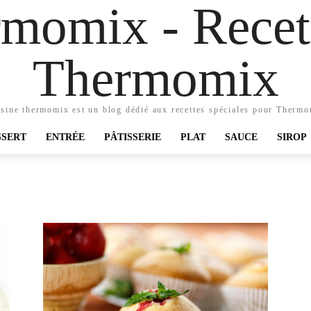
momix - Recett
Thermomix
sine thermomix est un blog dédié aux recettes spéciales pour Therm
SSERT
ENTRÉE
PÂTISSERIE
PLAT
SAUCE
SIROP