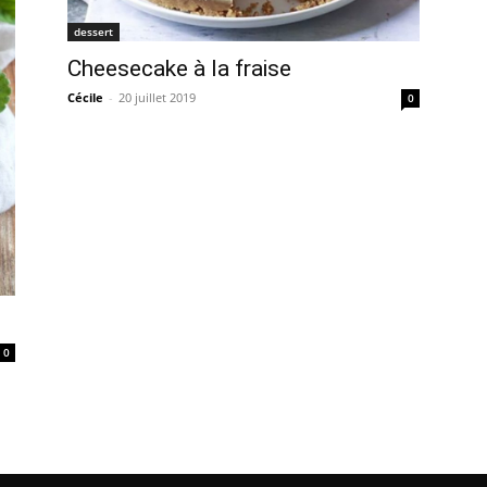
dessert
Cheesecake à la fraise
Cécile
-
20 juillet 2019
0
0