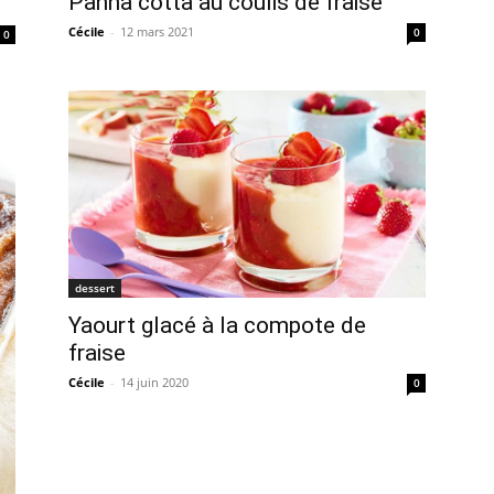
Panna cotta au coulis de fraise
Cécile
-
12 mars 2021
0
0
dessert
Yaourt glacé à la compote de
fraise
Cécile
-
14 juin 2020
0