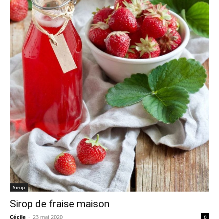
Sirop
Sirop de fraise maison
Cécile
-
23 mai 2020
0