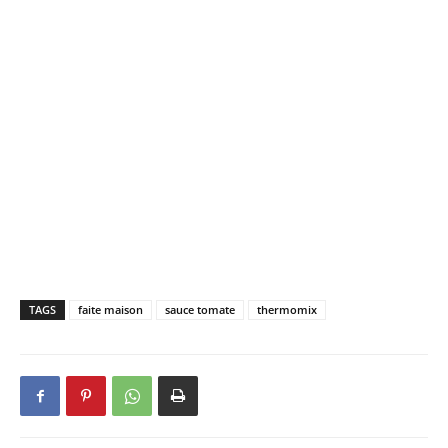
TAGS
faite maison
sauce tomate
thermomix