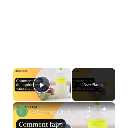
×
Now Playing
Play Video
×
🧴 Comment faire du liquide vaisselle à la maison ?🏠