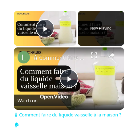
×
Now Playing
Play Video
×
🧴 Comment faire du liquide vaisselle à la maison ?🏠
Play
Watch on
Video
🧴 Comment faire du liquide vaisselle à la maison ?
🏠