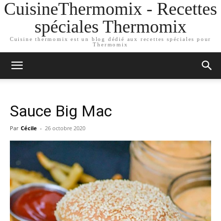
CuisineThermomix - Recettes
spéciales Thermomix
Cuisine thermomix est un blog dédié aux recettes spéciales pour
Thermomix
Sauce Big Mac
Par
Cécile
-
26 octobre 2020