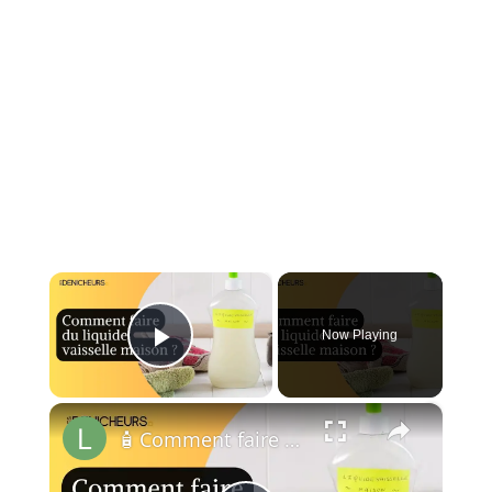
×
Now Playing
Play Video
×
🧴 Comment faire du liquide vaisselle à la maison ?🏠