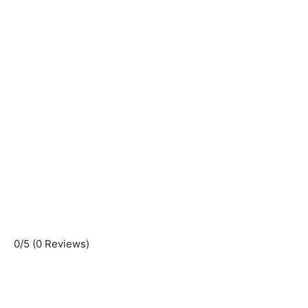
d
e
o
0/5
(0 Reviews)