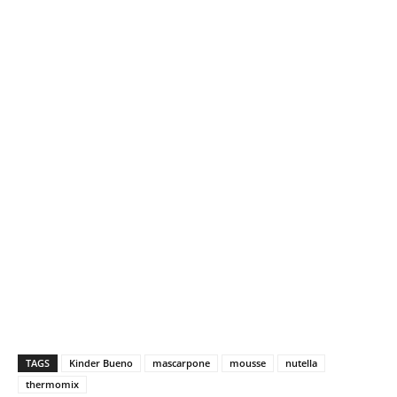
TAGS
Kinder Bueno
mascarpone
mousse
nutella
thermomix