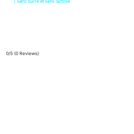
a
| Sans sucre et sans lactose
y
V
i
0/5
(0 Reviews)
d
e
o