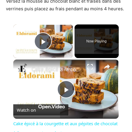
Versez la mousse au chocolat blanc et fraises dans des
verrines puis placez au frais pendant au moins 4 heures.
×
Now Playing
Play Video
×
Cake épicé à la courgette et aux pépites de chocolat | Sans sucre et sans lactose
P
Watch on
l
Cake épicé à la courgette et aux pépites de chocolat