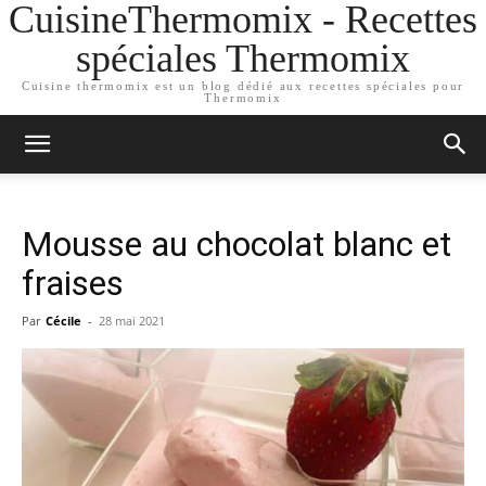
CuisineThermomix - Recettes
spéciales Thermomix
Cuisine thermomix est un blog dédié aux recettes spéciales pour
Thermomix
Mousse au chocolat blanc et
fraises
Par
Cécile
-
28 mai 2021