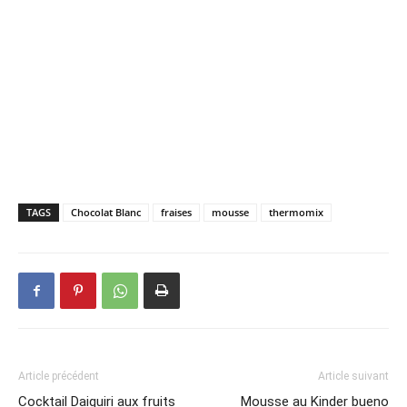
TAGS
Chocolat Blanc
fraises
mousse
thermomix
Article précédent
Article suivant
Cocktail Daiquiri aux fruits
Mousse au Kinder bueno