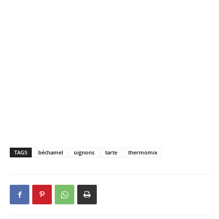
TAGS
béchamel
oignons
tarte
thermomix