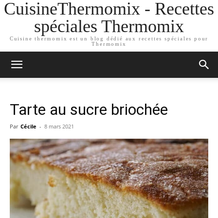
CuisineThermomix - Recettes
spéciales Thermomix
Cuisine thermomix est un blog dédié aux recettes spéciales pour
Thermomix
Tarte au sucre briochée
Par
Cécile
-
8 mars 2021