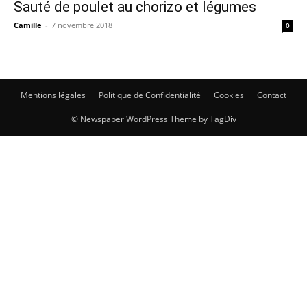
Sauté de poulet au chorizo et légumes
Camille
-
7 novembre 2018
0
Mentions légales
Politique de Confidentialité
Cookies
Contact
© Newspaper WordPress Theme by TagDiv