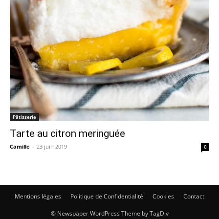
Pâtisserie
Tarte au citron meringuée
Camille
-
23 juin 2019
0
Mentions légales
Politique de Confidentialité
Cookies
Contact
© Newspaper WordPress Theme by TagDiv