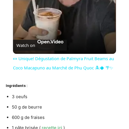
Watch on
🍬 Unique! Dégustation de Palmyra Fruit Beams au
Coco Macapuno au Marché de Phu Quoc 🏝️🥥 🌴✨
Ingrédients :
3 oeufs
50 g de beurre
600 g de fraises
1 pâte brisée (
recette ici
)