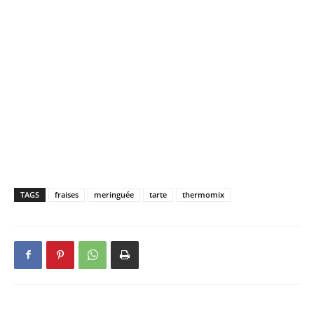
TAGS
fraises
meringuée
tarte
thermomix