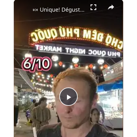
×
🍬 Unique! Dégustation de Palmyra Fruit Beams au Coco Macapuno au Marché de Phu Quoc 🏝️🥥 🌴✨
Play
Video