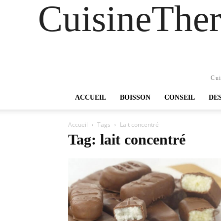
CuisineTher
Cui
ACCUEIL
BOISSON
CONSEIL
DE
Accueil
Tags
Lait concentré
Tag: lait concentré