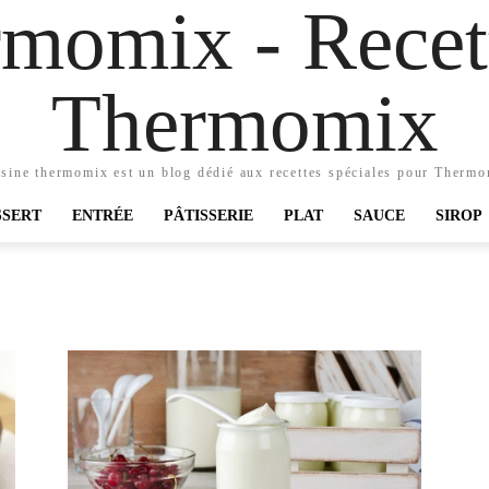
momix - Recett
Thermomix
sine thermomix est un blog dédié aux recettes spéciales pour Therm
SSERT
ENTRÉE
PÂTISSERIE
PLAT
SAUCE
SIROP