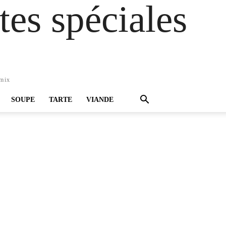
es spéciales
omix
SOUPE
TARTE
VIANDE