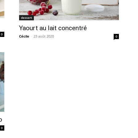
dessert
Yaourt au lait concentré
0
Cécile
-
23 août 2020
0
o
0